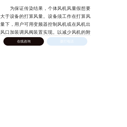
为保证传染结果，个体风机风量假想要
大于设备的打算风量。设备须工作在打算风
量下，用户可用变频器控制风机或在风机出
风口加装调风阀装置实现。以减少风机的附
加阻力。风机的入口最好保留一段1-2米的直
在线咨询
拨打电话
管段。油雾净化器应工作在负风压状态，为
保证设备的传染效力。即风机必须设在装备
的前面。由统一的抽风机抽风的时辰，当多
台设备并联使用，也必须保证分配给各台设
备处理风量的比例靠近他打算处理风量的比
例。
通过以上的内容，我们已经了解了太仓
油雾收集器的维护方法了，大家在对太仓油
雾收集器进行维护保养的时候，要根据说明
书的要求去做，如有疑问，可以咨询斯普